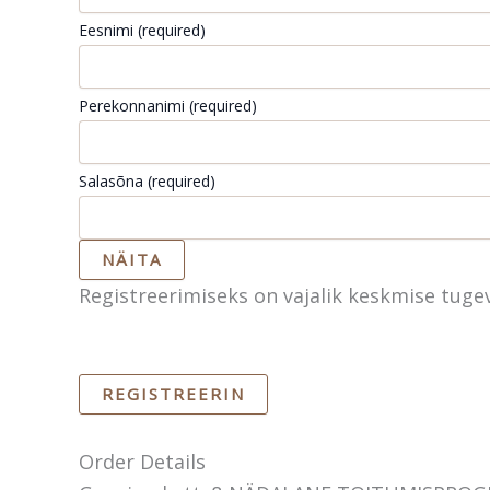
Eesnimi
(required)
Perekonnanimi
(required)
Salasõna
(required)
NÄITA
Registreerimiseks on vajalik keskmise tuge
Order Details