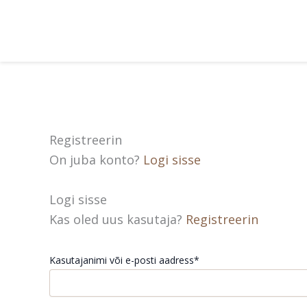
Skip
to
content
Registreerin
On juba konto?
Logi sisse
Logi sisse
Kas oled uus kasutaja?
Registreerin
Kasutajanimi või e-posti aadress*