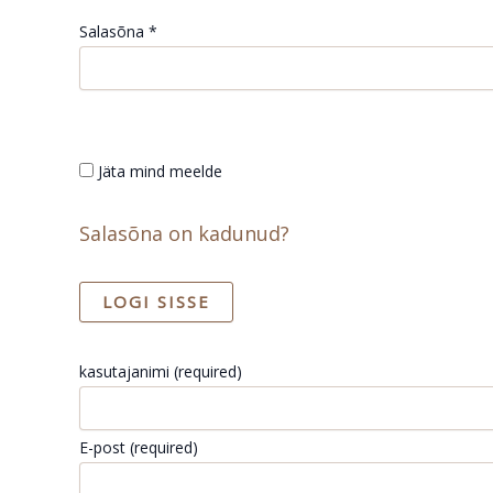
Salasõna *
Jäta mind meelde
Salasõna on kadunud?
kasutajanimi
(required)
E-post
(required)