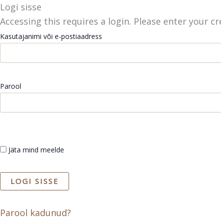
Skip
Logi sisse
to
Accessing this requires a login. Please enter your c
content
Kasutajanimi või e-postiaadress
Parool
Jäta mind meelde
Parool kadunud?